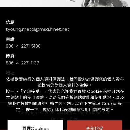
信箱
tyoung.metal@msa.hinet.net
電話
886-4-2271 5188
傳真
886-4-2271 1137
地址
依據歐盟施行的個人資料保護法，我們致力於保護您的個人資料
台中市太平區工業十五路48號(大里工業區)
並提供您對個人資料的掌握。
按一下「全部接受」，代表您允許我們置放 Cookie 來提升您在
本網站上的使用體驗、協助我們分析網站效能和使用狀況，以及
讓我們投放相關聯的行銷內容。您可以在下方管理 Cookie 設
定。 按一下「確認」即代表您同意採用目前的設定。
Copyright ©
2026
同洋鋼鐵
All Rights Reserved.
Design
-
iBest
管理Cookies
全部接受