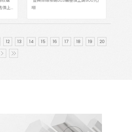
廢鋼收購
豐興條線棒鋼503輪基價上調900元/
上...
噸
12
13
14
15
16
17
18
19
20