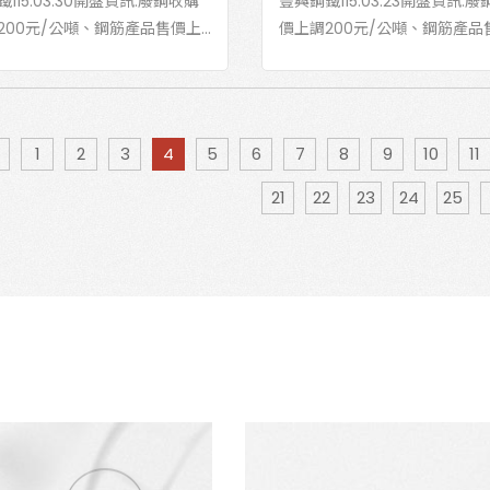
115.03.30開盤資訊:廢鋼收購
豐興鋼鐵115.03.23開盤資訊:
200元/公噸、鋼筋產品售價上...
價上調200元/公噸、鋼筋產品售價
1
2
3
4
5
6
7
8
9
10
11
21
22
23
24
25