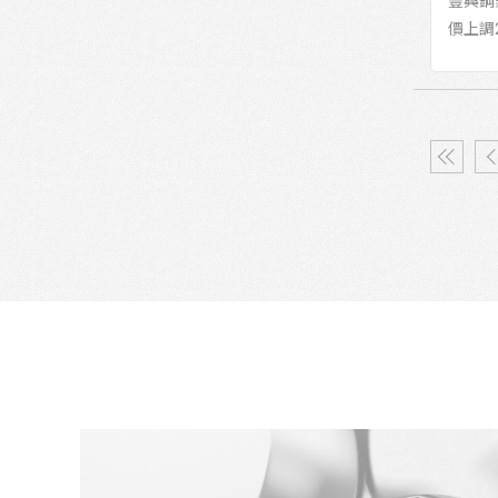
豐興鋼鐵
價上調